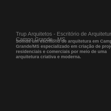
Trup Arquitetos - Escritório de Arquitet
Campo Grande - MS
Somos um
escritório de arquitetura em Cam
Grande/MS
especializado em criação de proj
residenciais e comerciais por meio de uma
arquitetura criativa e moderna.