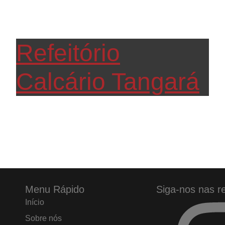
Refeitório
Calcário Tangará
Menu Rápido
Siga-nos nas r
Início
Sobre nós