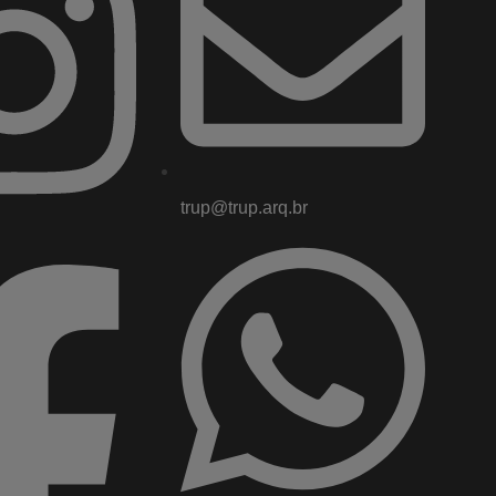
trup@trup.arq.br