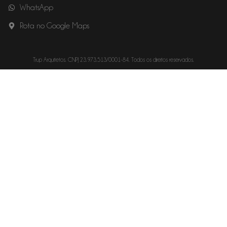
WhatsApp
Rota no Google Maps
Trup Arquitetos. CNPJ 23.973.513/0001-84. Todos os direitos reservados.