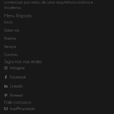
comerciais por meio de uma arquitetura criativa e
moderna.
Menu Rápido
Início
Sobre nós
Projetos
Serviços
Contato
Siga-nos nas redes
Instagram
Facebook
LinkedIn
Pinterest
Fale conosco
trup@trup.arq.br