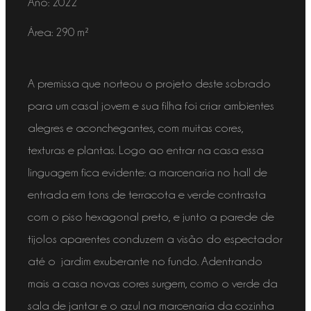
Ano: 2022
Área: 290 m²
A premissa que norteou o projeto deste sobrado
para um casal jovem e sua filha foi criar ambientes
alegres e aconchegantes, com muitas cores,
texturas e plantas. Logo ao entrar na casa essa
linguagem fica evidente: a marcenaria no hall de
entrada em tons de terracota e verde contrasta
com o piso hexagonal preto, e junto a parede de
tijolos aparentes conduzem a visão do espectador
até o jardim exuberante no fundo. Adentrando
mais a casa novas cores surgem, como o verde da
sala de jantar e o azul na marcenaria da cozinha