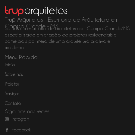
Trup Arquitetos - Escritório de Arquitetura em
Campo Grande - MS
Somos um
escritório de arquitetura em Campo Grande/MS
especializado em criação de projetos residenciais e
comerciais por meio de uma arquitetura criativa e
moderna.
Menu Rápido
Início
Sobre nós
Projetos
Serviços
Contato
Siga-nos nas redes
Instagram
Facebook