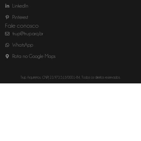
LinkedIn
Pinterest
Fale conosco
trup@trup.arq.br
WhatsApp
Rota no Google Maps
Trup Arquitetos. CNPJ 23.973.513/0001-84. Todos os direitos reservados.