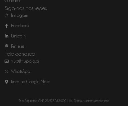
Contato
Siga-nos nas redes
Instagram
Facebook
LinkedIn
Pinterest
Fale conosco
trup@trup.arq.br
WhatsApp
Rota no Google Maps
Trup Arquitetos. CNPJ 23.973.513/0001-84. Todos os direitos reservados.