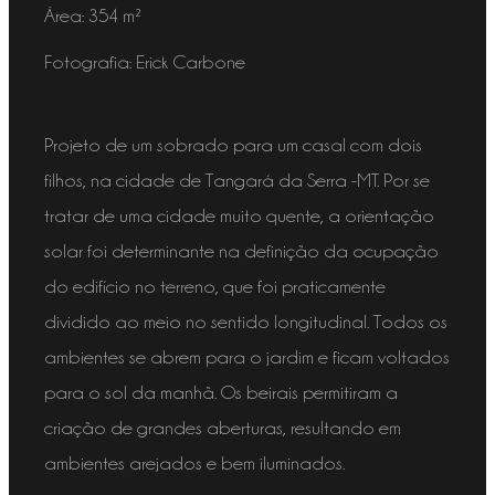
Área:
354 m²
Fotografia
: Erick Carbone
Projeto de um sobrado para um casal com dois
filhos, na cidade de Tangará da Serra -MT. Por se
tratar de uma cidade muito quente, a orientação
solar foi determinante na definição da ocupação
do edifício no terreno, que foi praticamente
dividido ao meio no sentido longitudinal. Todos os
ambientes se abrem para o jardim e ficam voltados
para o sol da manhã. Os beirais permitiram a
criação de grandes aberturas, resultando em
ambientes arejados e bem iluminados.